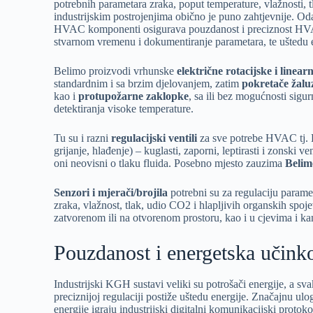
potrebnih parametara zraka, poput temperature, vlažnosti, tl
industrijskim postrojenjima obično je puno zahtjevnije. Oda
HVAC komponenti osigurava pouzdanost i preciznost HVAC
stvarnom vremenu i dokumentiranje parametara, te uštedu e
Belimo proizvodi vrhunske
električne rotacijske i linear
standardnim i sa brzim djelovanjem, zatim
pokretače žaluz
kao i
protupožarne zaklopke
, sa ili bez mogućnosti sigur
detektiranja visoke temperature.
Tu su i razni
regulacijski ventili
za sve potrebe HVAC tj. 
grijanje, hlađenje) – kuglasti, zaporni, leptirasti i zonski ve
oni neovisni o tlaku fluida. Posebno mjesto zauzima
Belim
Senzori i mjerači/brojila
potrebni su za regulaciju parame
zraka, vlažnost, tlak, udio CO2 i hlapljivih organskih spo
zatvorenom ili na otvorenom prostoru, kao i u cjevima i ka
Pouzdanost i energetska učinko
Industrijski KGH sustavi veliki su potrošači energije, a s
preciznijoj regulaciji postiže uštedu energije. Značajnu ulog
energije igraju industrijski digitalni komunikacijski protoko