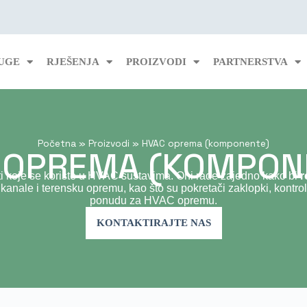
UGE
RJEŠENJA
PROIZVODI
PARTNERSTVA
Početna
»
Proizvodi
»
HVAC oprema (komponente)
 OPREMA (KOMPON
 koje se koriste u HVAC sustavima. Oni rade zajedno kako bi
r
ale i terensku opremu, kao što su pokretači zaklopki, kontrolni v
ponudu za HVAC opremu.
KONTAKTIRAJTE NAS