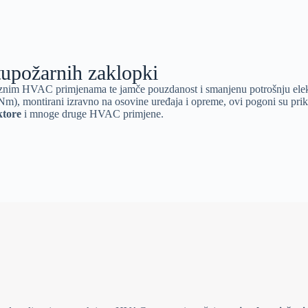
otupožarnih zaklopki
raznim HVAC primjenama te jamče pouzdanost i smanjenu potrošnju elek
m), montirani izravno na osovine uređaja i opreme, ovi pogoni su prik
ktore
i mnoge druge HVAC primjene.