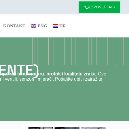
POZOVITE NAS
KONTAKT
ENG
HR
ENTE)
egulirali temperaturu, protok i kvalitetu zraka
. Ove
entili, senzori i mjerači. Pošaljite upit i zatražite