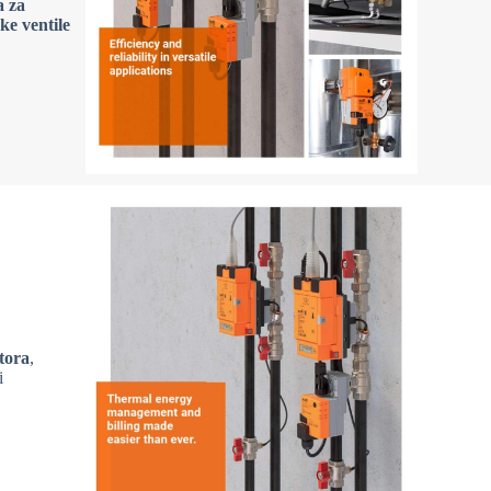
a za
ke ventile
tora
,
i