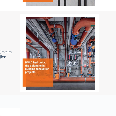
 glavnim
jive