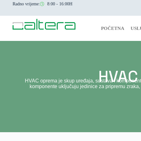
Radno vrijeme:
8:00 - 16:00H
POČETNA
USL
HVAC
HVAC oprema je skup uređaja, sustava i komponenti
komponente uključuju jedinice za pripremu zraka, kan