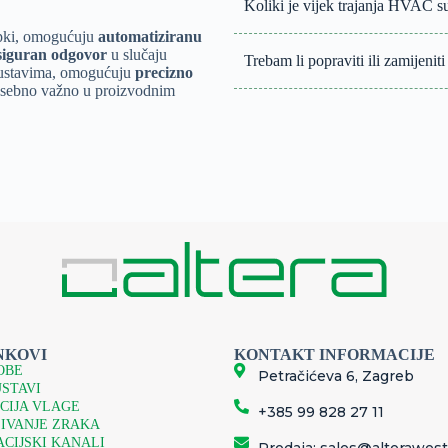
Koliki je vijek trajanja HVAC s
lopki, omogućuju
automatiziranu
i siguran odgovor
u slučaju
Trebam li popraviti ili zamijeni
 sustavima, omogućuju
precizno
posebno važno u proizvodnim
ava grijanja i hlađenja prema
sigurava optimalno korištenje
ki, cijevni, vanjski), kao i
no praćenje temperature,
timizaciji potrošnje energije jer
 proizvodnim linijama.
AC sustava
HVAC rješenja mogu se daljinski
u potpunosti iskoristiti fleksibilno
NKOVI
KONTAKT INFORMACIJE
h digitalnih komunikacijskih
OBE
Petračićeva 6, Zagreb
nagement System)
USTAVI
uključuje
egratoru sustava integratoru
CIJA VLAGE
+385 99 828 27 11
svih potrebnih postavki uređaja,
IVANJE ZRAKA
CIJSKI KANALI
Prodaja: sales@alterawest