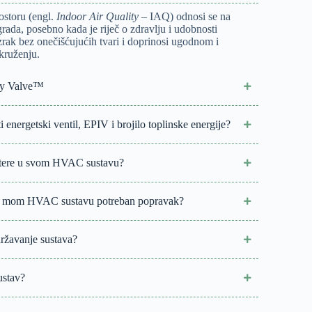
ostoru (engl.
Indoor Air Quality
– IAQ) odnosi se na
grada, posebno kada je riječ o zdravlju i udobnosti
zrak bez onečišćujućih tvari i doprinosi ugodnom i
kruženju.
gy Valve™
i energetski ventil, EPIV i brojilo toplinske energije?
filtere u svom HVAC sustavu?
 je mom HVAC sustavu potreban popravak?
državanje sustava?
ustav?