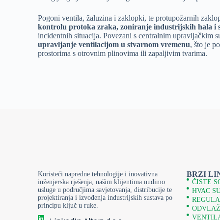
Pogoni ventila, žaluzina i zaklopki, te protupožarnih zak
kontrolu protoka zraka, zoniranje industrijskih hala 
incidentnih situacija. Povezani s centralnim upravljačkim
upravljanje ventilacijom u stvarnom vremenu
, što je 
prostorima s otrovnim plinovima ili zapaljivim tvarima.
Regulacijski ventili
omogućuju dinamičko balansiranje sust
stvarnoj potrebi procesa. Njihova ispravna konfiguracija o
energije, bez nepotrebnog rasipanja.
Senzori
(sobni, kanals
mjerači toplinske energije (kalorimetri)
, omogućuju stal
vlažnosti, tlaka i protoka. Kalorimetri posebno doprinose op
pružaju jasnu sliku potrošnje po tehnološkim cjelinama ili
Komunikacijski protokoli HV
Integriranjem digitalne komunikacije u uređaje i opremu, 
nadzirati, kontrolirati i održavati. Integratori sustava mogu 
BRZI LI
Koristeći napredne tehnologije i inovativna
upravljanje i podatke s opreme na terenu pomoću ugrađeni
inženjerska rješenja, našim klijentima nudimo
ČISTE S
usluge u područjima savjetovanja, distribucije te
protokola.
Sustav upravljanja zgradama (Building Ma
HVAC S
projektiranja i izvođenja industrijskih sustava po
informacije izravno s pokretača i senzora, omogućujući int
REGULA
principu ključ u ruke.
korištenje postojećeg industrijskog softvera za obavljanje 
ODVLAŽ
nadzora i upravljačkih funkcija.
VENTILA