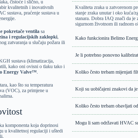
aka, čistoće i slično, u
bir kvalitetnih i inovativnih
Kvaliteta zraka u zatvorenom pr
 sustava, praćenje sustava u
stanje zraka unutar i oko kuća/z
nergije.
stanara. Dobra IAQ znači da je 
sigurnom životnom ili radnom o
ne pokretače ventila
sa
ina i regulacijskih zaklopki
,
Kako funkcionira Belimo Ener
nog zatvaranja u slučaju požara ili
Je li potrebno ponovno kalibrirat
KGH sustava (klimatizacija,
ntili, kako oni ovisni o tlaku tako i
o Energy Valve™
.
Koliko često trebam mijenjati 
tara, kao što su temperatura
Koji su uobičajeni znakovi da
jeva (VOC), za primjene u
nalima.
Koliko često trebam obavljati o
vitost
Mogu li sam održavati HVAC s
vaka komponenta koja doprinosi
u u kvalitetnoj regulaciji i uštedi
li.