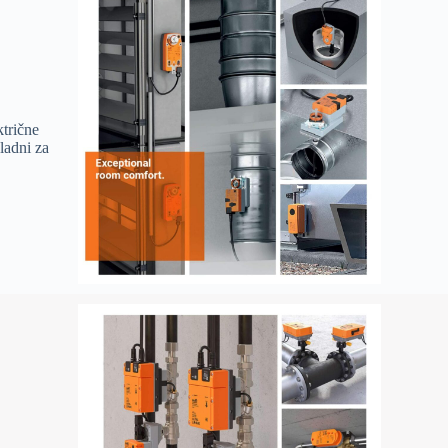
trične
ladni za