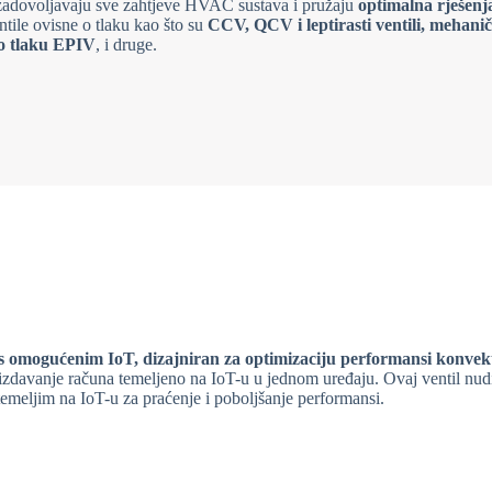
 zadovoljavaju sve zahtjeve HVAC sustava i pružaju
optimalna rješenj
tile ovisne o tlaku kao što su
CCV, QCV i leptirasti ventili, mehanič
 o tlaku EPIV
, i druge.
s omogućenim IoT, dizajniran za optimizaciju performansi konvek
i izdavanje računa temeljeno na IoT-u u jednom uređaju. Ovaj ventil nud
temeljim na IoT-u za praćenje i poboljšanje performansi.